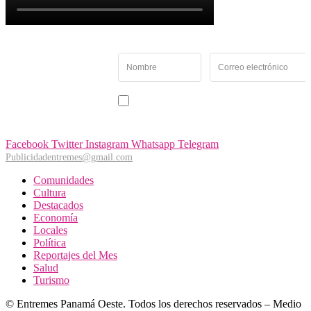
Newsletter
Recibe las noticias y
novedades más
importantes de Panamá
Acepto recibir noticias y comunicaciones de Entremés
Oeste.
Facebook
Twitter
Instagram
Whatsapp
Telegram
Publicidadentremes@gmail.com
Comunidades
Cultura
Destacados
Economía
Locales
Política
Reportajes del Mes
Salud
Turismo
© Entremes Panamá Oeste. Todos los derechos reservados – Medio