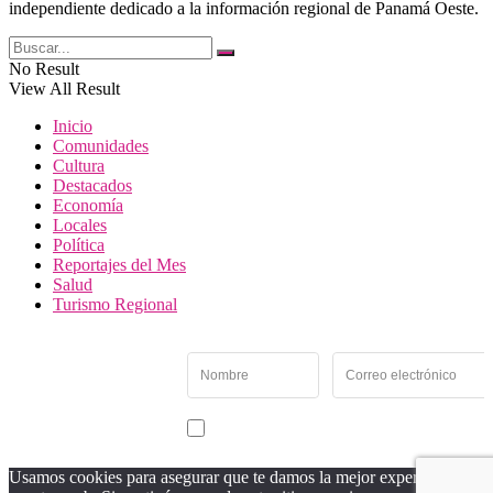
independiente dedicado a la información regional de Panamá Oeste.
No Result
View All Result
Inicio
Comunidades
Cultura
Destacados
Economía
Locales
Política
Reportajes del Mes
Salud
Turismo Regional
Newsletter
Recibe las noticias y
novedades más
importantes de Panamá
Acepto recibir noticias y comunicaciones de Entremés
Oeste.
Usamos cookies para asegurar que te damos la mejor experiencia en