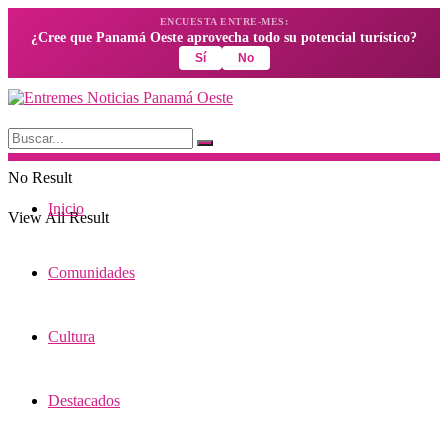
ENCUESTA ENTRE-MES:
¿Cree que Panamá Oeste aprovecha todo su potencial turístico?
Sí
No
No Result
Inicio
View All Result
Comunidades
Cultura
Destacados