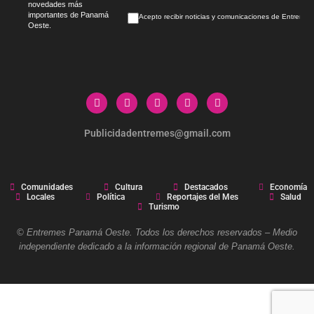
novedades más
importantes de Panamá
Acepto recibir noticias y comunicaciones de Entrem
Oeste.
Publicidadentremes@gmail.com
Comunidades
Cultura
Destacados
Economía
Locales
Política
Reportajes del Mes
Salud
Turismo
© Entremes Panamá Oeste. Todos los derechos reservados – Medio
independiente dedicado a la información regional de Panamá Oeste.