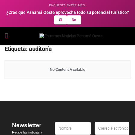
ENCUESTA ENTRE-MES:
¿Cree que Panamá Oeste aprovecha todo su potencial turístico?
Sí
No
Etiqueta:
auditoría
No Content Available
Newsletter
Recibe las noticias y