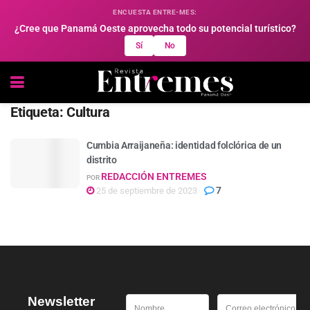
ENCUESTA ENTRE-MES:
¿Cree que Panamá Oeste aprovecha todo su potencial turístico?
Sí
No
Etiqueta:
Cultura
Cumbia Arraijaneña: identidad folclórica de un
distrito
REDACCIÓN ENTREMES
POR
7
25 de septiembre de 2023
Newsletter