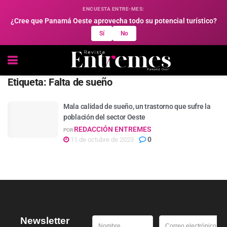
ENCUESTA ENTRE-MES:
¿Cree que Panamá Oeste aprovecha todo su potencial turístico?
Sí
No
Etiqueta:
Falta de sueño
Mala calidad de sueño, un trastorno que sufre la
población del sector Oeste
REDACCIÓN ENTREMES
POR
0
11 de octubre de 2023
Newsletter