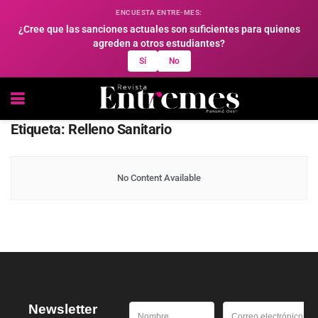
ENCUESTA ENTRE-MES:
¿Cree que las sanciones actuales son suficientes para quienes
agreden a otros estudiantes?
Sí
No
Etiqueta:
Relleno Sanitario
No Content Available
Newsletter