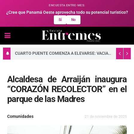
ENCUESTA ENTRE-MES:
¿Cree que Panamá Oeste aprovecha todo su potencial turístico?
Sí
No
CUARTO PUENTE COMIENZA A ELEVARSE: VACIADO DE CONCRETO FORTALECE LA BASE DE UNA DE SUS TORRES PRINCIPALES
Alcaldesa de Arraiján inaugura
“CORAZÓN RECOLECTOR” en el
parque de las Madres
Comunidades
21 de noviembre de 2025