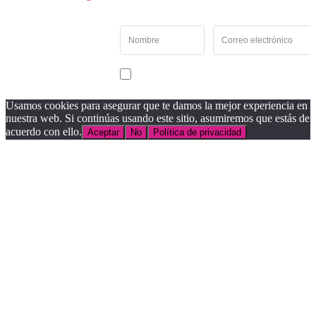
Newsletter
Recibe las noticias y
novedades más
importantes de Panamá
Acepto recibir noticias y comunicaciones de Entremés
Oeste.
Usamos cookies para asegurar que te damos la mejor experiencia en
nuestra web. Si continúas usando este sitio, asumiremos que estás de
acuerdo con ello.
Aceptar
No
Política de privacidad