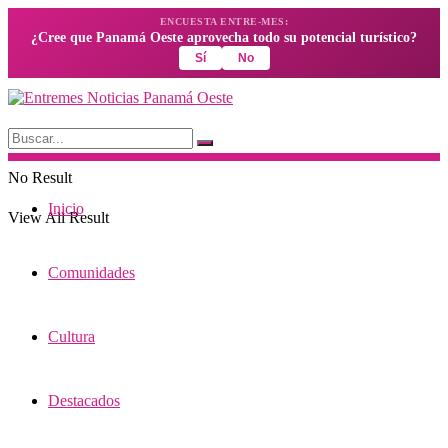
ENCUESTA ENTRE-MES:
¿Cree que Panamá Oeste aprovecha todo su potencial turístico?
Sí
No
No Result
Inicio
View All Result
Comunidades
Cultura
Destacados