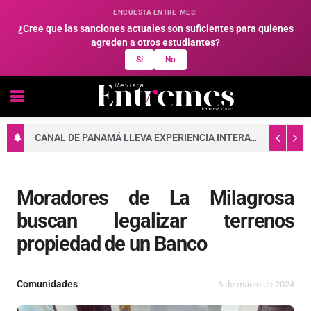
ENCUESTA ENTRE-MES:
¿Cree que las sanciones actuales son suficientes para quienes
agreden a otros estudiantes?
Sí
No
CANAL DE PANAMÁ LLEVA EXPERIENCIA INTERACTIVA A FAMILIAS DE ARRAIJÁN
Moradores de La Milagrosa
buscan legalizar terrenos
propiedad de un Banco
Comunidades
6 de marzo de 2024