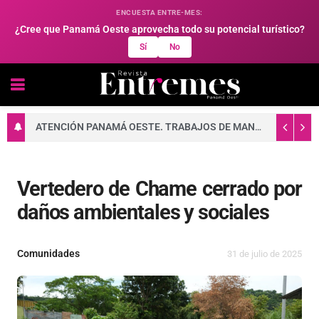
ENCUESTA ENTRE-MES:
¿Cree que Panamá Oeste aprovecha todo su potencial turístico?
Sí
No
ATENCIÓN PANAMÁ OESTE. TRABAJOS DE MANTENIMIENTO EN LA RED ELÉCTRICA DEL 10 AL 16 DE AGOSTO DE 2026
Vertedero de Chame cerrado por
daños ambientales y sociales
Comunidades
31 de julio de 2025