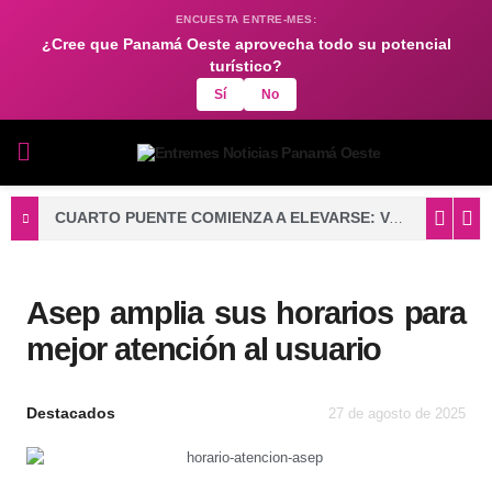
ENCUESTA ENTRE-MES:
¿Cree que Panamá Oeste aprovecha todo su potencial
turístico?
Sí
No
CUARTO PUENTE COMIENZA A ELEVARSE: VACIADO DE CONCRETO FORTALECE LA BASE DE UNA DE SUS TORRES PRINCIPALES
Asep amplia sus horarios para
mejor atención al usuario
Destacados
27 de agosto de 2025