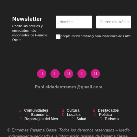
Newsletter
Recibe las noticias y
novedades más
importantes de Panamá
Acepto recibir noticias y comunicaciones de Entrem
Oeste.
Publicidadentremes@gmail.com
Comunidades
Cultura
Destacados
Economía
Locales
Política
Reportajes del Mes
Salud
Turismo
© Entremes Panamá Oeste. Todos los derechos reservados – Medio
independiente dedicado a la información regional de Panamá Oeste.