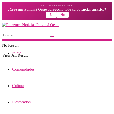
ENCUESTA ENTRE-MES:
¿Cree que Panamá Oeste aprovecha todo su potencial turístico?
Sí
No
No Result
Inicio
View All Result
Comunidades
Cultura
Destacados