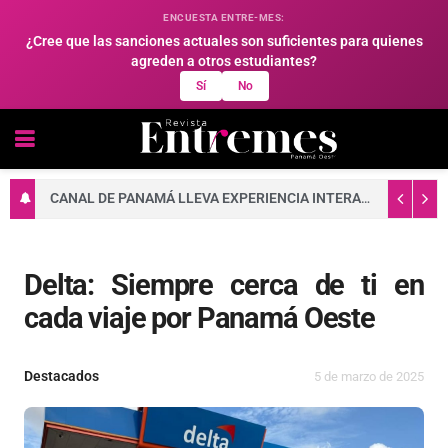
ENCUESTA ENTRE-MES:
¿Cree que las sanciones actuales son suficientes para quienes
agreden a otros estudiantes?
Sí
No
CANAL DE PANAMÁ LLEVA EXPERIENCIA INTERACTIVA A FAMILIAS DE ARRAIJÁN
Delta: Siempre cerca de ti en
cada viaje por Panamá Oeste
Destacados
5 de marzo de 2025