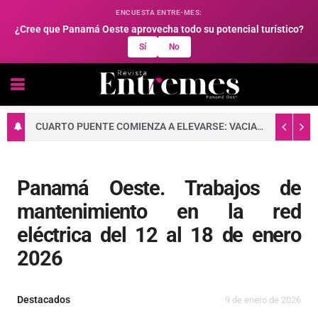
ENCUESTA ENTRE-MES:
¿Cree que Panamá Oeste aprovecha todo su potencial turístico?
Sí
No
CUARTO PUENTE COMIENZA A ELEVARSE: VACIADO DE CONCRETO FORTALECE LA BASE DE UNA DE SUS TORRES PRINCIPALES
Panamá Oeste. Trabajos de
mantenimiento en la red
eléctrica del 12 al 18 de enero
2026
Destacados
9 de enero de 2026