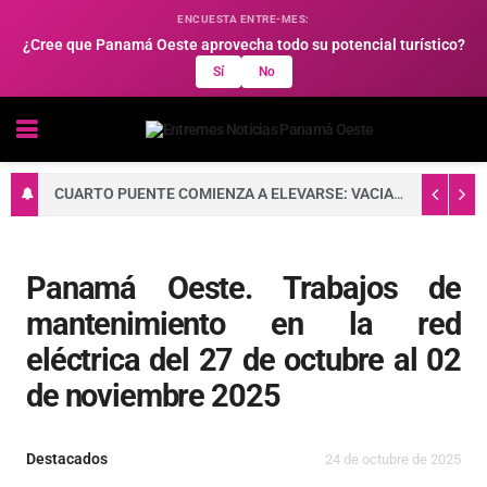
ENCUESTA ENTRE-MES:
¿Cree que Panamá Oeste aprovecha todo su potencial turístico?
Sí
No
CUARTO PUENTE COMIENZA A ELEVARSE: VACIADO DE CONCRETO FORTALECE LA BASE DE UNA DE SUS TORRES PRINCIPALES
Panamá Oeste. Trabajos de
mantenimiento en la red
eléctrica del 27 de octubre al 02
de noviembre 2025
Destacados
24 de octubre de 2025