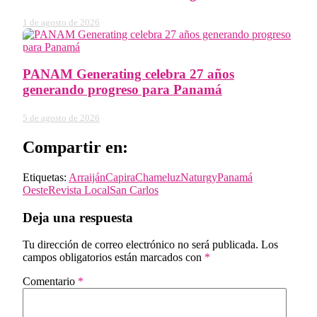
1 de agosto de 2026
PANAM Generating celebra 27 años
generando progreso para Panamá
5 de agosto de 2026
Compartir en:
Etiquetas:
Arraiján
Capira
Chame
luz
Naturgy
Panamá
Oeste
Revista Local
San Carlos
Deja una respuesta
Tu dirección de correo electrónico no será publicada.
Los
campos obligatorios están marcados con
*
Comentario
*