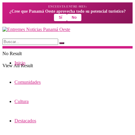
ENCUESTA ENTRE-MES:
¿Cree que Panamá Oeste aprovecha todo su potencial turístico?
Sí
No
No Result
Inicio
View All Result
Comunidades
Cultura
Destacados