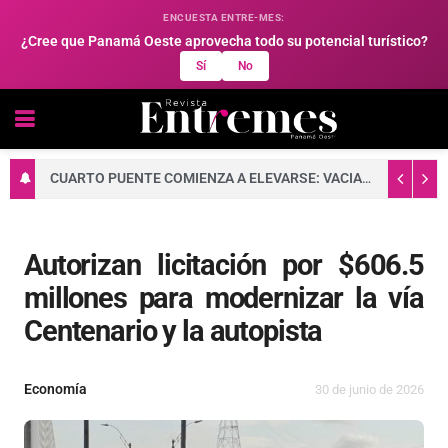
ENCUESTA ENTRE-MES:
¿Cree que Panamá Oeste aprovecha todo su potencial turístico?
Sí
No
CUARTO PUENTE COMIENZA A ELEVARSE: VACIADO DE CONCRETO FORTALECE LA BASE DE UNA DE SUS TORRES PRINCIPALES
Autorizan licitación por $606.5
millones para modernizar la vía
Centenario y la autopista
Economía
30 de junio de 2026