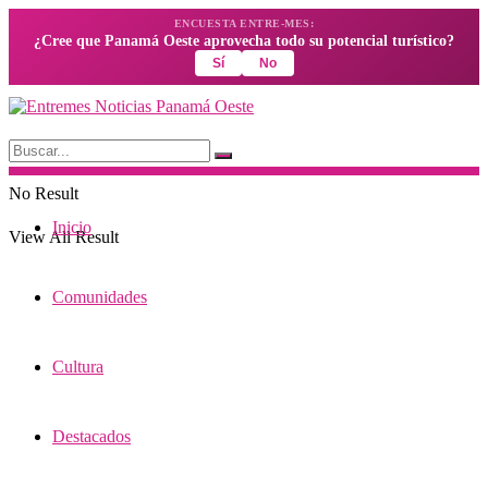
ENCUESTA ENTRE-MES:
¿Cree que Panamá Oeste aprovecha todo su potencial turístico?
Sí
No
No Result
Inicio
View All Result
Comunidades
Cultura
Destacados