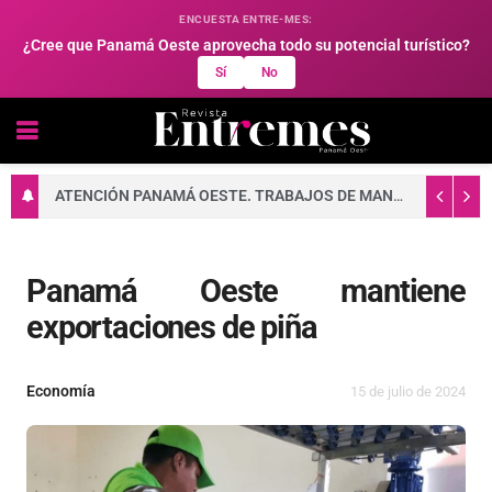
ENCUESTA ENTRE-MES:
¿Cree que Panamá Oeste aprovecha todo su potencial turístico?
Sí
No
ATENCIÓN PANAMÁ OESTE. TRABAJOS DE MANTENIMIENTO EN LA RED ELÉCTRICA DEL 10 AL 16 DE AGOSTO DE 2026
Panamá Oeste mantiene
exportaciones de piña
Economía
15 de julio de 2024