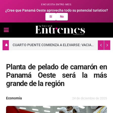
ENCUESTA ENTRE-MES:
¿Cree que Panamá Oeste aprovecha todo su potencial turístico?
Sí
No
CUARTO PUENTE COMIENZA A ELEVARSE: VACIADO DE CONCRETO FORTALECE LA BASE DE UNA DE SUS TORRES PRINCIPALES
Planta de pelado de camarón en
Panamá Oeste será la más
grande de la región
Economía
24 de diciembre de 2025