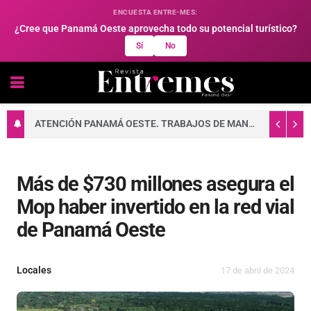
ENCUESTA ENTRE-MES:
¿Cree que Panamá Oeste aprovecha todo su potencial turístico?
Sí
No
ATENCIÓN PANAMÁ OESTE. TRABAJOS DE MANTENIMIENTO EN LA RED ELÉCTRICA DEL 10 AL 16 DE AGOSTO DE 2026
Más de $730 millones asegura el
Mop haber invertido en la red vial
de Panamá Oeste
Locales
17 de abril de 2024