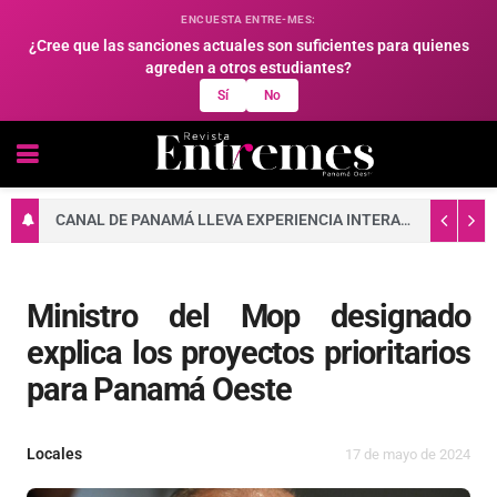
ENCUESTA ENTRE-MES:
¿Cree que las sanciones actuales son suficientes para quienes
agreden a otros estudiantes?
Sí
No
CANAL DE PANAMÁ LLEVA EXPERIENCIA INTERACTIVA A FAMILIAS DE ARRAIJÁN
Ministro del Mop designado
explica los proyectos prioritarios
para Panamá Oeste
Locales
17 de mayo de 2024