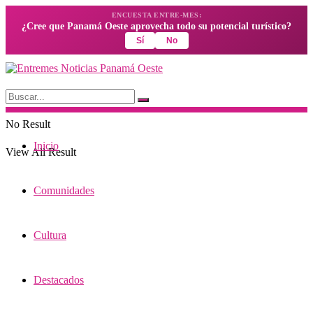
ENCUESTA ENTRE-MES:
¿Cree que Panamá Oeste aprovecha todo su potencial turístico?
Sí
No
No Result
Inicio
View All Result
Comunidades
Cultura
Destacados