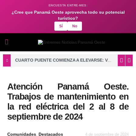
ENCUESTA ENTRE-MES:
¿Cree que Panamá Oeste aprovecha todo su potencial
turístico?
Sí
No
CUARTO PUENTE COMIENZA A ELEVARSE: VACIADO DE CONCRETO FORTALECE LA BASE DE UNA DE SUS TORRES PRINCIPALES
Atención Panamá Oeste.
Trabajos de mantenimiento en
la red eléctrica del 2 al 8 de
septiembre de 2024
Comunidades
Destacados
,
4 de septiembre de 2024