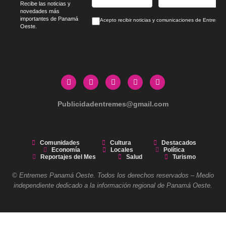
Recibe las noticias y
novedades más
importantes de Panamá
Acepto recibir noticias y comunicaciones de Entrem
Oeste.
Publicidadentremes@gmail.com
Comunidades
Cultura
Destacados
Economía
Locales
Política
Reportajes del Mes
Salud
Turismo
© Entremes Panamá Oeste. Todos los derechos reservados – Medio
independiente dedicado a la información regional de Panamá Oeste.