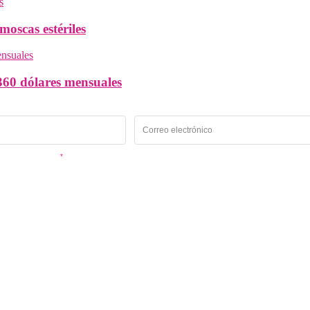
oscas estériles
60 dólares mensuales
emés Panamá Oeste.
*