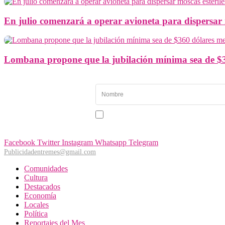
En julio comenzará a operar avioneta para dispersar m
Lombana propone que la jubilación mínima sea de $3
Newsletter
Recibe las noticias y
novedades más importantes
Acepto recibir noticias y comunicaciones de Entr
de Panamá Oeste.
Facebook
Twitter
Instagram
Whatsapp
Telegram
Publicidadentremes@gmail.com
Comunidades
Cultura
Destacados
Economía
Locales
Política
Reportajes del Mes