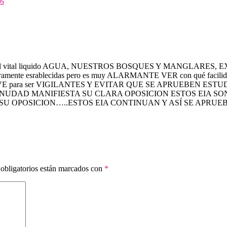
os
ales como el vital liquido AGUA, NUESTROS BOSQUES Y MANG
mente esrablecidas pero es muy ALARMANTE VER con qué facil
para ser VIGILANTES Y EVITAR QUE SE APRUEBEN ESTUDIO
UDAD MANIFIESTA SU CLARA OPOSICION ESTOS EIA S
U OPOSICION…..ESTOS EIA CONTINUAN Y ASÍ SE APRUEB
obligatorios están marcados con
*