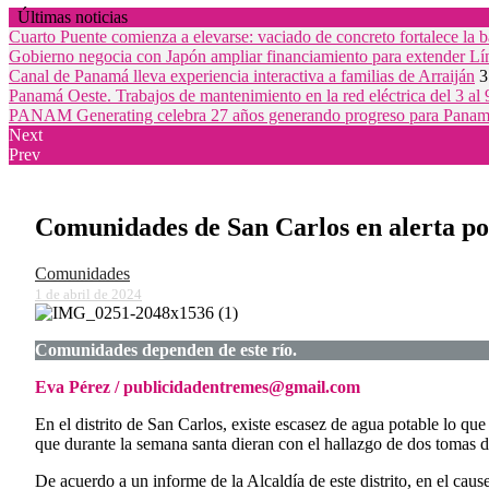
Últimas noticias
Cuarto Puente comienza a elevarse: vaciado de concreto fortalece la ba
Gobierno negocia con Japón ampliar financiamiento para extender Lí
Canal de Panamá lleva experiencia interactiva a familias de Arraiján
3
Panamá Oeste. Trabajos de mantenimiento en la red eléctrica del 3 al
PANAM Generating celebra 27 años generando progreso para Pana
Next
Prev
Comunidades de San Carlos en alerta por
Comunidades
1 de abril de 2024
Comunidades dependen de este río.
Eva Pérez / publicidadentremes@gmail.com
En el distrito de San Carlos, existe escasez de agua potable lo 
que durante la semana santa dieran con el hallazgo de dos tomas 
De acuerdo a un informe de la Alcaldía de este distrito, en el ca