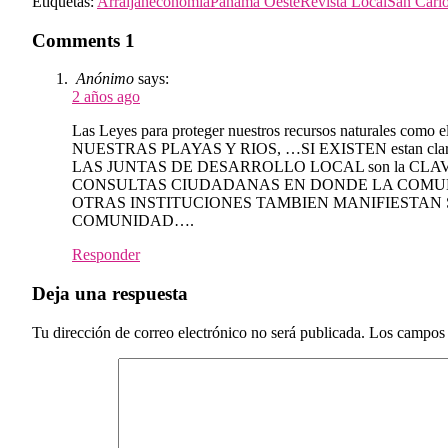
Etiquetas:
Arraiján
economía
Panamá Oeste
Revista Local
San Carl
Comments
1
Anónimo
says:
2 años ago
Las Leyes para proteger nuestros recursos natur
NUESTRAS PLAYAS Y RIOS, …SI EXISTEN estan clara
LAS JUNTAS DE DESARROLLO LOCAL son la CLAVE 
CONSULTAS CIUDADANAS EN DONDE LA COMUN
OTRAS INSTITUCIONES TAMBIEN MANIFIESTAN S
COMUNIDAD….
Responder
Deja una respuesta
Tu dirección de correo electrónico no será publicada.
Los campos 