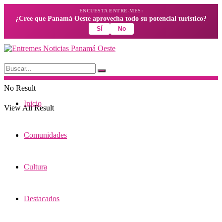
ENCUESTA ENTRE-MES:
¿Cree que Panamá Oeste aprovecha todo su potencial turístico?
Sí
No
No Result
Inicio
View All Result
Comunidades
Cultura
Destacados