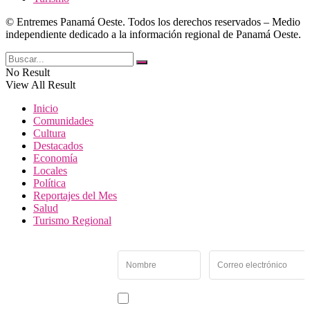
© Entremes Panamá Oeste. Todos los derechos reservados – Medio
independiente dedicado a la información regional de Panamá Oeste.
No Result
View All Result
Inicio
Comunidades
Cultura
Destacados
Economía
Locales
Política
Reportajes del Mes
Salud
Turismo Regional
Newsletter
Recibe las noticias y
novedades más
importantes de Panamá
Acepto recibir noticias y comunicaciones de Entremés
Oeste.