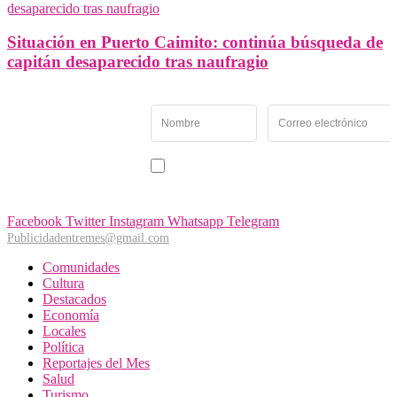
Situación en Puerto Caimito: continúa búsqueda de
capitán desaparecido tras naufragio
Newsletter
Recibe las noticias y
novedades más
importantes de Panamá
Acepto recibir noticias y comunicaciones de Entremés
Oeste.
Facebook
Twitter
Instagram
Whatsapp
Telegram
Publicidadentremes@gmail.com
Comunidades
Cultura
Destacados
Economía
Locales
Política
Reportajes del Mes
Salud
Turismo