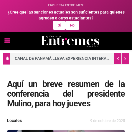
ENCUESTA ENTRE-MES:
¿Cree que las sanciones actuales son suficientes para quienes
agreden a otros estudiantes?
Sí
No
CANAL DE PANAMÁ LLEVA EXPERIENCIA INTERACTIVA A FAMILIAS DE ARRAIJÁN
Aquí un breve resumen de la
conferencia del presidente
Mulino, para hoy jueves
Locales
9 de octubre de 2025