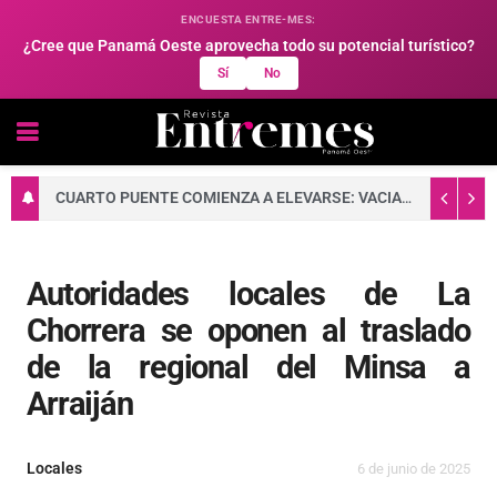
ENCUESTA ENTRE-MES:
¿Cree que Panamá Oeste aprovecha todo su potencial turístico?
Sí
No
CUARTO PUENTE COMIENZA A ELEVARSE: VACIADO DE CONCRETO FORTALECE LA BASE DE UNA DE SUS TORRES PRINCIPALES
Autoridades locales de La
Chorrera se oponen al traslado
de la regional del Minsa a
Arraiján
Locales
6 de junio de 2025