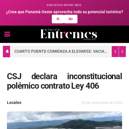
ENCUESTA ENTRE-MES:
¿Cree que Panamá Oeste aprovecha todo su potencial turístico?
Sí
No
CUARTO PUENTE COMIENZA A ELEVARSE: VACIADO DE CONCRETO FORTALECE LA BASE DE UNA DE SUS TORRES PRINCIPALES
CSJ declara inconstitucional
polémico contrato Ley 406
Locales
28 de noviembre de 2023