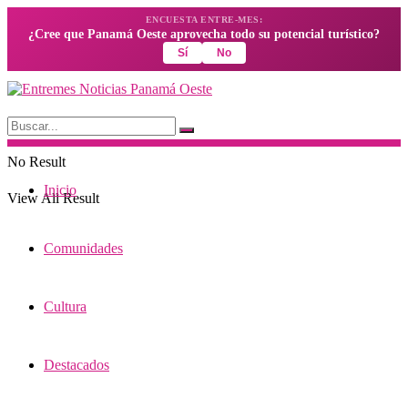
ENCUESTA ENTRE-MES:
¿Cree que Panamá Oeste aprovecha todo su potencial turístico?
Sí
No
No Result
Inicio
View All Result
Comunidades
Cultura
Destacados