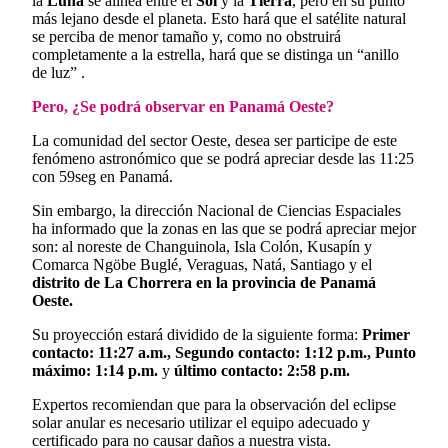
la
Luna
se alinea entre el
Sol
y la
Tierra
, pero en su punto
más lejano desde el planeta. Esto hará que el satélite natural
se perciba de menor tamaño y, como no obstruirá
completamente a la estrella, hará que se distinga un “anillo
de luz” .
Pero, ¿Se podrá observar en Panamá Oeste?
La comunidad del sector Oeste, desea ser participe de este
fenómeno astronómico que se podrá apreciar desde las 11:25
con 59seg en Panamá.
Sin embargo, la dirección Nacional de Ciencias Espaciales
ha informado que la zonas en las que se podrá apreciar mejor
son: al noreste de Changuinola, Isla Colón, Kusapín y
Comarca Ngöbe Buglé, Veraguas, Natá, Santiago y el
distrito de La Chorrera en la provincia de Panamá
Oeste.
Su proyección estará dividido de la siguiente forma:
Primer
contacto: 11:27 a.m., Segundo contacto: 1:12 p.m., Punto
máximo: 1:14 p.m.
y
último contacto: 2:58 p.m.
Expertos recomiendan que para la observación del eclipse
solar anular es necesario utilizar el equipo adecuado y
certificado para no causar daños a nuestra vista.