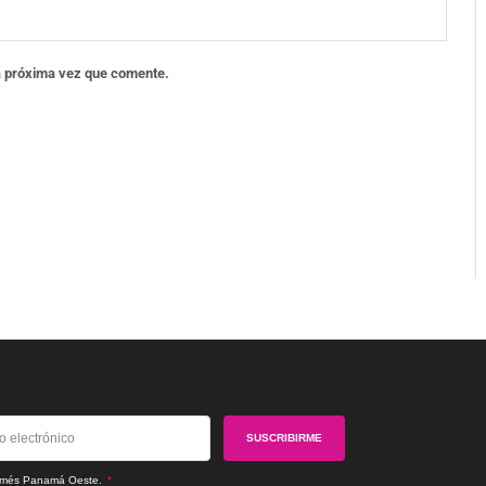
a próxima vez que comente.
SUSCRIBIRME
tremés Panamá Oeste.
*