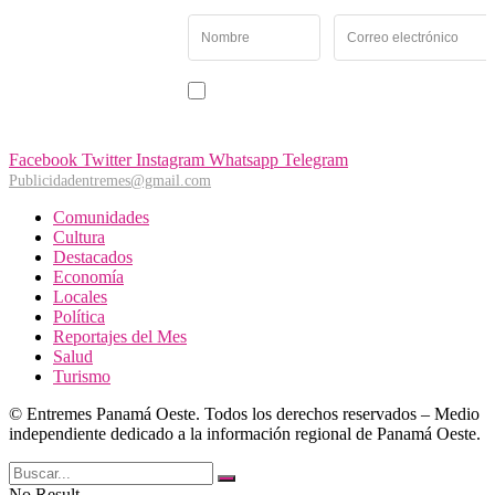
Newsletter
Recibe las noticias y
novedades más
importantes de Panamá
Acepto recibir noticias y comunicaciones de Entremés
Oeste.
Facebook
Twitter
Instagram
Whatsapp
Telegram
Publicidadentremes@gmail.com
Comunidades
Cultura
Destacados
Economía
Locales
Política
Reportajes del Mes
Salud
Turismo
© Entremes Panamá Oeste. Todos los derechos reservados – Medio
independiente dedicado a la información regional de Panamá Oeste.
No Result