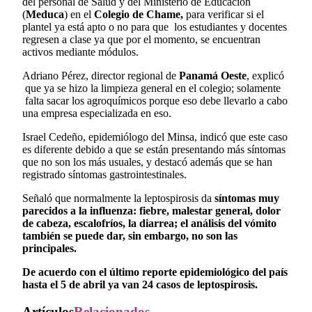
del personal de Salud y del Ministerio de Educación
(
Meduca
) en el
Colegio de Chame,
para verificar si el
plantel ya está apto o no para que los estudiantes y docentes
regresen a clase ya que por el momento, se encuentran
activos mediante módulos.
Adriano Pérez, director regional de
Panamá Oeste
, explicó
que ya se hizo la limpieza general en el colegio; solamente
falta sacar los agroquímicos porque eso debe llevarlo a cabo
una empresa especializada en eso.
Israel Cedeño, epidemiólogo del Minsa, indicó que este caso
es diferente debido a que se están presentando más síntomas
que no son los más usuales, y destacó además que se han
registrado síntomas gastrointestinales.
Señaló que normalmente la leptospirosis da
síntomas muy
parecidos a la influenza: fiebre, malestar general, dolor
de cabeza, escalofríos, la diarrea; el análisis del vómito
también se puede dar, sin embargo, no son las
principales.
De acuerdo con el último reporte epidemiológico del país
hasta el 5 de abril ya van 24 casos de leptospirosis.
Artículos
Relacionados