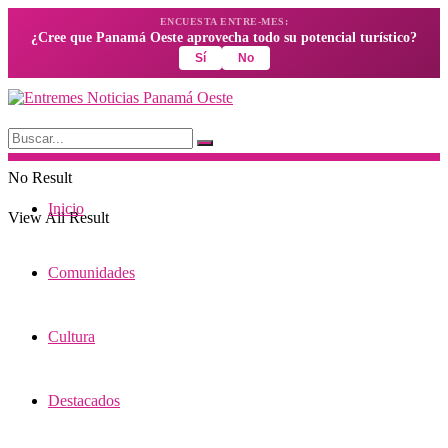
ENCUESTA ENTRE-MES:
¿Cree que Panamá Oeste aprovecha todo su potencial turístico?
Sí
No
No Result
Inicio
View All Result
Comunidades
Cultura
Destacados