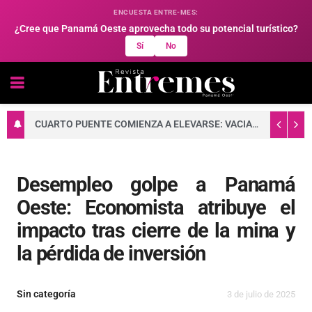
ENCUESTA ENTRE-MES:
¿Cree que Panamá Oeste aprovecha todo su potencial turístico?
Sí
No
CUARTO PUENTE COMIENZA A ELEVARSE: VACIADO DE CONCRETO FORTALECE LA BASE DE UNA DE SUS TORRES PRINCIPALES
Desempleo golpe a Panamá
Oeste: Economista atribuye el
impacto tras cierre de la mina y
la pérdida de inversión
Sin categoría
3 de julio de 2025